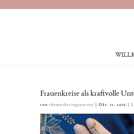
WILL
Frauenkreise als kraftvolle U
von
themotheringjourney
|
Okt. 11, 2016
|
S