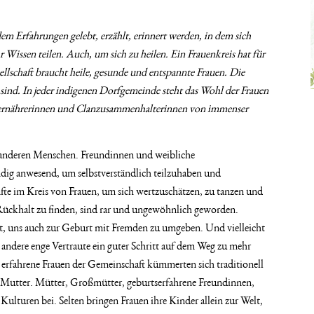
dem Erfahrungen gelebt, erzählt, erinnert werden, in dem sich
Wissen teilen. Auch, um sich zu heilen. Ein Frauenkreis hat für
llschaft braucht heile, gesunde und entspannte Frauen. Die
“ sind. In jeder indigenen Dorfgemeinde steht das Wohl der Frauen
nderernährerinnen und Clanzusammenhalterinnen von immenser
it anderen Menschen. Freundinnen und weibliche
ndig anwesend, um selbstverständlich teilzuhaben und
 im Kreis von Frauen, um sich wertzuschätzen, zu tanzen und
Rückhalt zu finden, sind rar und ungewöhnlich geworden.
art, uns auch zur Geburt mit Fremden zu umgeben. Und vielleicht
 andere enge Vertraute ein guter Schritt auf dem Weg zu mehr
rfahrene Frauen der Gemeinschaft kümmerten sich traditionell
Mutter. Mütter, Großmütter, geburtserfahrene Freundinnen,
ulturen bei. Selten bringen Frauen ihre Kinder allein zur Welt,