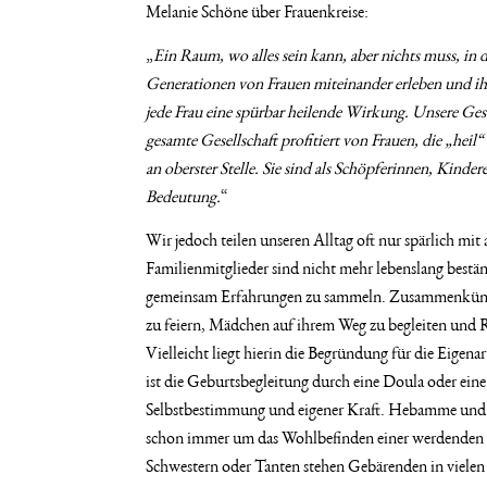
Melanie Schöne über Frauenkreise:
„
Ein Raum, wo alles sein kann, aber nichts muss, in 
Generationen von Frauen miteinander erleben und ihr 
jede Frau eine spürbar heilende Wirkung. Unsere Gese
gesamte Gesellschaft profitiert von Frauen, die „heil
an oberster Stelle. Sie sind als Schöpferinnen, Ki
Bedeutung.
“
Wir jedoch teilen unseren Alltag oft nur spärlich m
Familienmitglieder sind nicht mehr lebenslang bestä
gemeinsam Erfahrungen zu sammeln. Zusammenkünfte
zu feiern, Mädchen auf ihrem Weg zu begleiten und 
Vielleicht liegt hierin die Begründung für die Eigen
ist die Geburtsbegleitung durch eine Doula oder eine
Selbstbestimmung und eigener Kraft. Hebamme und e
schon immer um das Wohlbefinden einer werdenden 
Schwestern oder Tanten stehen Gebärenden in vielen K