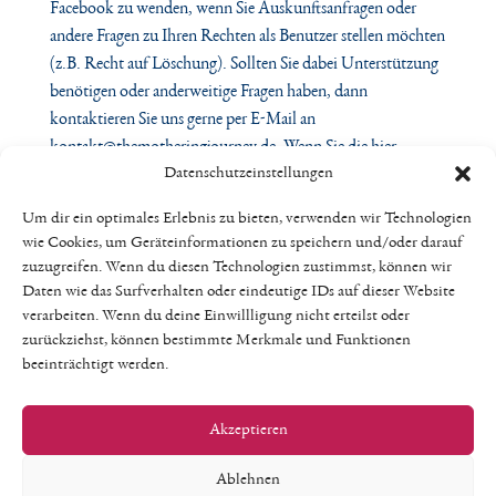
Facebook zu wenden, wenn Sie Auskunftsanfragen oder
andere Fragen zu Ihren Rechten als Benutzer stellen möchten
(z.B. Recht auf Löschung). Sollten Sie dabei Unterstützung
benötigen oder anderweitige Fragen haben, dann
kontaktieren Sie uns gerne per E-Mail an
kontakt@themotheringjourney.de. Wenn Sie die hier
Datenschutzeinstellungen
beschriebenen Datenverarbeitungen zukünftig nicht mehr
wünschen, dann heben Sie bitte durch Nutzung der
Um dir ein optimales Erlebnis zu bieten, verwenden wir Technologien
Funktionen „Diese Seite gefällt mir nicht mehr“ und/oder
wie Cookies, um Geräteinformationen zu speichern und/oder darauf
„Diese Seite nicht mehr abonnieren“ die Verbindung Ihres
zuzugreifen. Wenn du diesen Technologien zustimmst, können wir
Benutzer-Profils zu meiner/unserer Seite auf.
Daten wie das Surfverhalten oder eindeutige IDs auf dieser Website
verarbeiten. Wenn du deine Einwillligung nicht erteilst oder
Stand der Informationen: 14.06.2018
zurückziehst, können bestimmte Merkmale und Funktionen
beeinträchtigt werden.
———————————————————————
——————————————————
Akzeptieren
© RAin Sabrina Keese-Haufs | lawlikes | 2018
Ablehnen