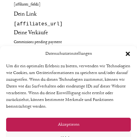
[affiliates_fields]
Dein Link
[affiliates_url]
Deine Verkäufe
Commissions pending payment
[affiliates_referrals show=“total“ status=“accepted“]
Datenschutzeinstellungen
Commissions paid
Um dir ein optimales Erlebnis zu bieten, verwenden wir Technologien
[affiliates_referrals show=“total“ status=“closed“]
wie Cookies, um Geräteinformationen zu speichern und/oder darauf
Number of sales referred
zuzugreifen. Wenn du diesen Technologien zustimmst, können wir
Accepted referrals pending payment: [affiliates_referrals
Daten wie das Surfverhalten oder eindeutige IDs auf dieser Website
verarbeiten. Wenn du deine Einwillligung nicht erteilst oder
status=“accepted“]
zurückziehst, können bestimmte Merkmale und Funktionen
Referrals paid: [affiliates_referrals status=“closed“]
beeinträchtigt werden.
Monthly Earnings
[affiliates_earnings]
Akzeptieren
[affiliates_logout]
[/affiliates_is_affiliate]