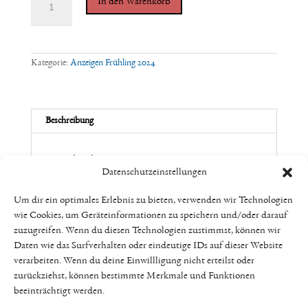
In den Warenkorb
mit
Bild
&
Text
1/3
Seite
Kategorie:
Anzeigen Frühling 2024
-
The
Mothering
Journey
-
Beschreibung
Frühling
2024
Menge
Beschreibung
Datenschutzeinstellungen
Um dir ein optimales Erlebnis zu bieten, verwenden wir Technologien
wie Cookies, um Geräteinformationen zu speichern und/oder darauf
zuzugreifen. Wenn du diesen Technologien zustimmst, können wir
Daten wie das Surfverhalten oder eindeutige IDs auf dieser Website
verarbeiten. Wenn du deine Einwillligung nicht erteilst oder
zurückziehst, können bestimmte Merkmale und Funktionen
Datenschutz
AGB
Impressum
Kontakt
beeinträchtigt werden.