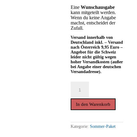
Eine
Wunschausgabe
kann mitgeteilt werden.
Wenn du keine Angabe
machst, entscheidet der
Zufall.
Versand innerhalb von
Deutschland inkl. – Versand
nach Österreich 9,95 Euro –
Angebot für die Schweiz
leider nicht gültig wegen
hoher
Versandkosten (außer
bei Angabe einer deutschen
Versandadresse).
SOMMER-
PAKET
(15
Exemplare
einer
In den Warenkorb
Ausgabe
&
Postkarten)
Menge
Kategorie:
Sommer-Paket