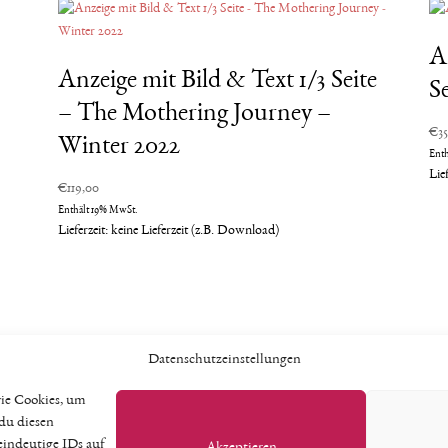
A
Anzeige mit Bild & Text 1/3 Seite
Se
– The Mothering Journey –
€
3
Winter 2022
Ent
Lie
€
119,00
Enthält 19% MwSt.
Lieferzeit: keine Lieferzeit (z.B. Download)
Datenschutzeinstellungen
wie Cookies, um
Vertrag widerrufen
du diesen
eindeutige IDs auf
Akzeptieren