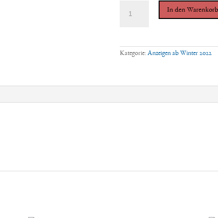
Jahrespaket
In den Warenkor
-
4
Anzeigen
1
Seite
individuell
Kategorie:
Anzeigen ab Winter 2022
gestaltet
-
ab
Frühling
2023
Menge