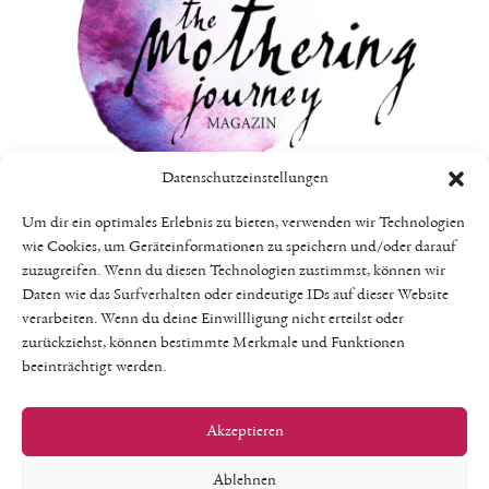
Datenschutzeinstellungen
Um dir ein optimales Erlebnis zu bieten, verwenden wir Technologien
wie Cookies, um Geräteinformationen zu speichern und/oder darauf
zuzugreifen. Wenn du diesen Technologien zustimmst, können wir
THE MOTHERING JOURNEY –
Daten wie das Surfverhalten oder eindeutige IDs auf dieser Website
ABO *Herbst/Winter 2019*
verarbeiten. Wenn du deine Einwillligung nicht erteilst oder
zurückziehst, können bestimmte Merkmale und Funktionen
€
19,90
beeinträchtigt werden.
Enthält 7% MwSt.
zzgl.
Versand
Akzeptieren
Ablehnen