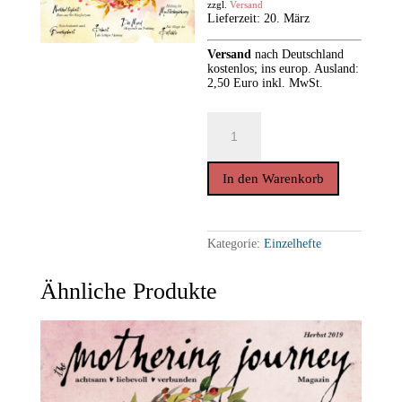
zzgl.
Versand
Lieferzeit: 20. März
Versand
nach
Deutschland
kostenlos; ins europ. Ausland:
2,50 Euro inkl. MwSt.
THE
MOTHERING
JOURNEY
*Frühling
2019
In den Warenkorb
(Einzelheft)
Menge
Kategorie:
Einzelhefte
Ähnliche Produkte