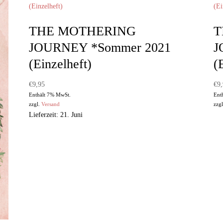
THE MOTHERING
T
JOURNEY *Sommer 2021
J
(Einzelheft)
(
€
9,95
€
9
Enthält 7% MwSt.
Ent
zzgl.
Versand
zzg
Lieferzeit: 21. Juni