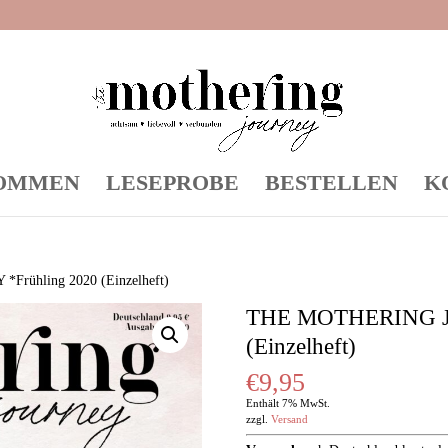
OMMEN
LESEPROBE
BESTELLEN
K
rühling 2020 (Einzelheft)
THE MOTHERING JO
(Einzelheft)
€
9,95
Enthält 7% MwSt.
zzgl.
Versand