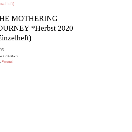
HE MOTHERING
OURNEY *Herbst 2020
Einzelheft)
,95
hält 7% MwSt.
l.
Versand