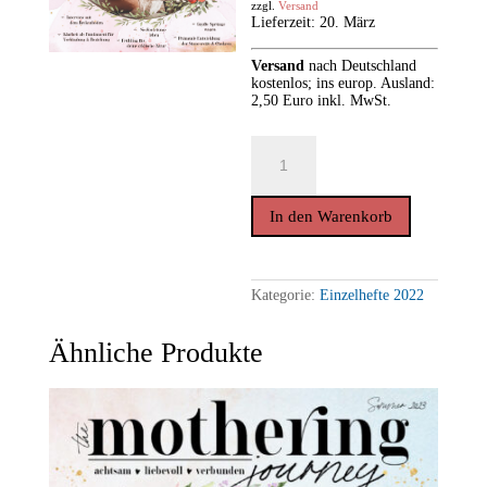
zzgl.
Versand
Lieferzeit: 20. März
Versand
nach
Deutschland
kostenlos; ins europ. Ausland:
2,50 Euro inkl. MwSt.
THE
MOTHERING
JOURNEY
*Frühling
2022
In den Warenkorb
(Einzelheft)
Menge
Kategorie:
Einzelhefte 2022
Ähnliche Produkte