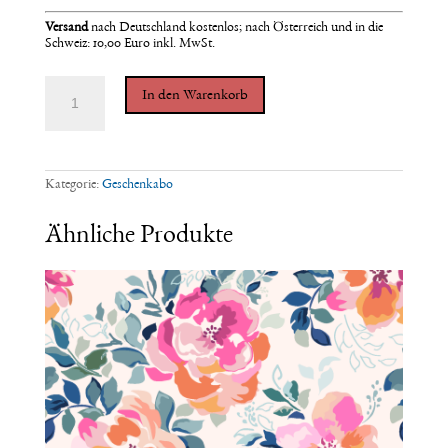
Versand
nach
Deutschland kostenlos; nach Österreich und in die
Schweiz: 10,00 Euro inkl. MwSt.
THE
In den Warenkorb
MOTHERING
JOURNEY
-
GESCHENK-
ABO
*4
Kategorie:
Geschenkabo
Ausgaben
ab
Frühling
Ähnliche Produkte
2022
Menge