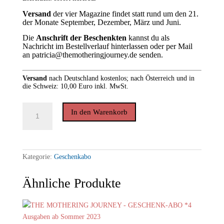
Versand
der vier Magazine findet statt rund um den 21.
der Monate September, Dezember, März und Juni.
Die
Anschrift der Beschenkten
kannst du als
Nachricht im Bestellverlauf hinterlassen oder per Mail
an patricia@themotheringjourney.de senden.
Versand
nach
Deutschland kostenlos; nach Österreich und in
die Schweiz: 10,00 Euro inkl. MwSt.
THE
In den Warenkorb
MOTHERING
JOURNEY
-
GESCHENK-
ABO
*4
Kategorie:
Geschenkabo
Ausgaben
ab
Herbst
Ähnliche Produkte
2023
Menge