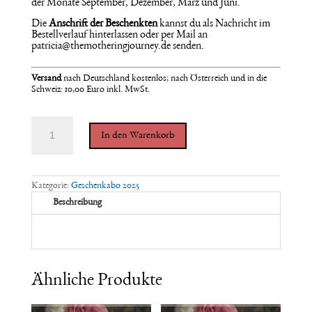
der Monate September, Dezember, März und Juni.
Die
Anschrift der Beschenkten
kannst du als Nachricht im
Bestellverlauf hinterlassen oder per Mail an
patricia@themotheringjourney.de senden.
Versand
nach
Deutschland kostenlos; nach Österreich und in die
Schweiz: 10,00 Euro inkl. MwSt.
THE
MOTHERING
In den Warenkorb
JOURNEY
-
GESCHENK-
ABO
Kategorie:
Geschenkabo 2025
*4
Ausgaben
Beschreibung
ab
Herbst
2025
Menge
Ähnliche Produkte