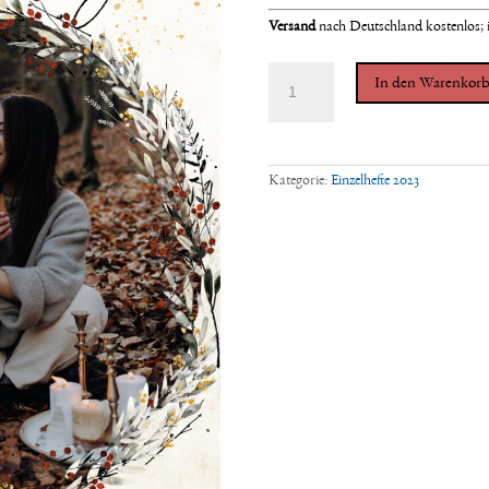
Versand
nach
Deutschland kostenlos; 
THE
In den Warenkor
MOTHERING
JOURNEY
*Winter
2023
(Einzelheft)
Menge
Kategorie:
Einzelhefte 2023