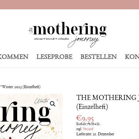
KOMMEN
LESEPROBE
BESTELLEN
KON
er 2023 (Einzelheft)
THE MOTHERING JO
(Einzelheft)
€
9,95
Enthält 7% MwSt.
zzgl.
Versand
Lieferzeit: 21. Dezember