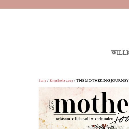
WILL
Start
/
Einzelhefte 2023
/ THE MOTHERING JOURNEY *Wint