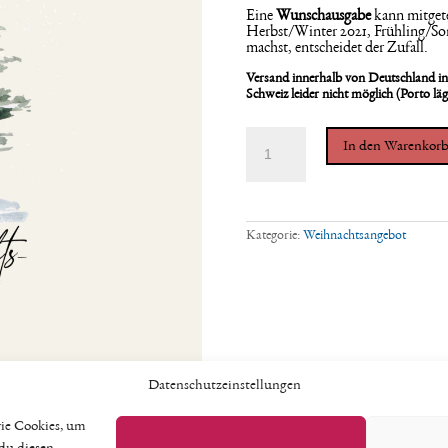
Eine
Wunschausgabe
kann mitgete
Herbst/Winter 2021, Frühling/S
machst, entscheidet der Zufall.
Versand innerhalb von Deutschland ink
Schweiz leider nicht möglich (Porto lä
WEIHNACHTSANGEBOT
In den Warenkor
(15
Exemplare
einer
Ausgabe)
Menge
Kategorie:
Weihnachtsangebot
Datenschutzeinstellungen
wie Cookies, um