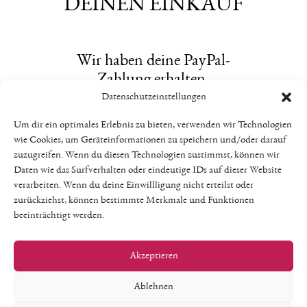
DEINEN EINKAUF
Wir haben deine PayPal-
Zahlung
erhalten.
Datenschutzeinstellungen
Weitere Informationen zum Kauf
erreichen dich per Mail.
Um dir ein optimales Erlebnis zu bieten, verwenden wir Technologien
wie Cookies, um Geräteinformationen zu speichern und/oder darauf
Wir freuen uns darauf, deinen Brief
zuzugreifen. Wenn du diesen Technologien zustimmst, können wir
Daten wie das Surfverhalten oder eindeutige IDs auf dieser Website
oder dein Paket für dich zu packen.
verarbeiten. Wenn du deine Einwillligung nicht erteilst oder
zurückziehst, können bestimmte Merkmale und Funktionen
beeinträchtigt werden.
Wenn du eine Frage hast, melde dich gern
hier: patricia@themotheringjourney.de
Akzeptieren
Ablehnen