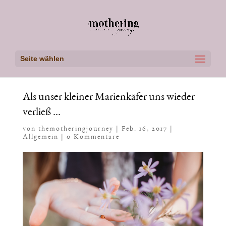
Seite wählen
Als unser kleiner Marienkäfer uns wieder
verließ …
von
themotheringjourney
|
Feb. 16, 2017
|
Allgemein
|
0 Kommentare