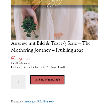
Anzeige mit Bild & Text 1/3 Seite – The
Mothering Journey – Frühling 2025
€
119,00
Enthält 19% MwSt.
Lieferzeit: keine Lieferzeit (z.B. Download)
Anzeige
In den Warenkorb
mit
Bild
&
Text
1/3
Seite
Kategorie:
Anzeigen Frühling 2025
-
The