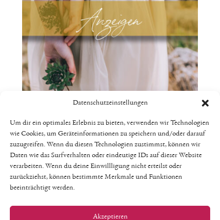
Datenschutzeinstellungen
Anzeige mit Bild & Text 1/3 Seite –
Um dir ein optimales Erlebnis zu bieten, verwenden wir Technologien
wie Cookies, um Geräteinformationen zu speichern und/oder darauf
The Mothering Journey – Winter
zuzugreifen. Wenn du diesen Technologien zustimmst, können wir
2025
Daten wie das Surfverhalten oder eindeutige IDs auf dieser Website
verarbeiten. Wenn du deine Einwillligung nicht erteilst oder
zurückziehst, können bestimmte Merkmale und Funktionen
€
119,00
beeinträchtigt werden.
Enthält 19% MwSt.
Lieferzeit: keine Lieferzeit (z.B. Download)
Akzeptieren