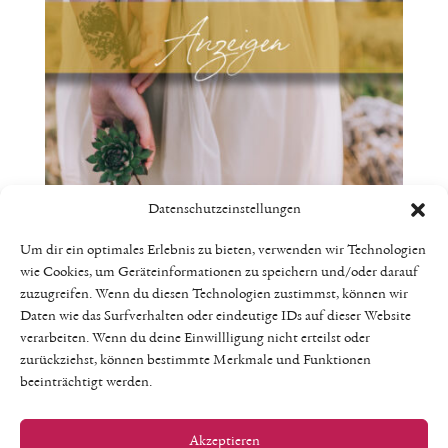
Datenschutzeinstellungen
Anzeige mit Bild & Text 1/3 Seite –
Um dir ein optimales Erlebnis zu bieten, verwenden wir Technologien
wie Cookies, um Geräteinformationen zu speichern und/oder darauf
The Mothering Journey – Frühling
zuzugreifen. Wenn du diesen Technologien zustimmst, können wir
2025
Daten wie das Surfverhalten oder eindeutige IDs auf dieser Website
verarbeiten. Wenn du deine Einwillligung nicht erteilst oder
zurückziehst, können bestimmte Merkmale und Funktionen
€
119,00
beeinträchtigt werden.
Enthält 19% MwSt.
Lieferzeit: keine Lieferzeit (z.B. Download)
Akzeptieren