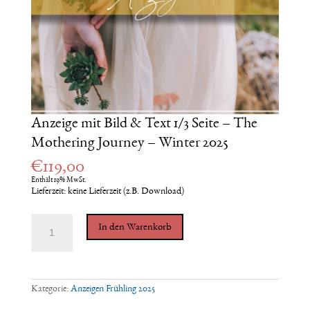
Anzeige mit Bild & Text 1/3 Seite – The
Mothering Journey – Winter 2025
€
119,00
Enthält 19% MwSt.
Lieferzeit: keine Lieferzeit (z.B. Download)
Anzeige
In den Warenkorb
mit
Bild
&
Text
1/3
Seite
Kategorie:
Anzeigen Frühling 2025
-
The