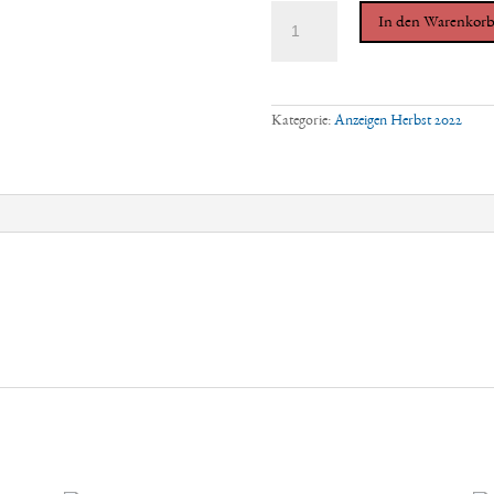
Jahrespaket
In den Warenkor
-
4
Anzeigen
1/3
Seite
mit
Kategorie:
Anzeigen Herbst 2022
Bild
&
Text
ab
Herbst
2022
Menge