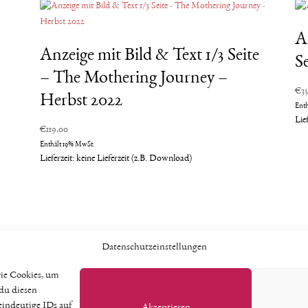
A
Anzeige mit Bild & Text 1/3 Seite
Se
– The Mothering Journey –
€
3
Herbst 2022
Ent
Lie
€
119,00
Enthält 19% MwSt.
Lieferzeit: keine Lieferzeit (z.B. Download)
Datenschutzeinstellungen
wie Cookies, um
Vertrag widerrufen
du diesen
eindeutige IDs auf
Akzeptieren