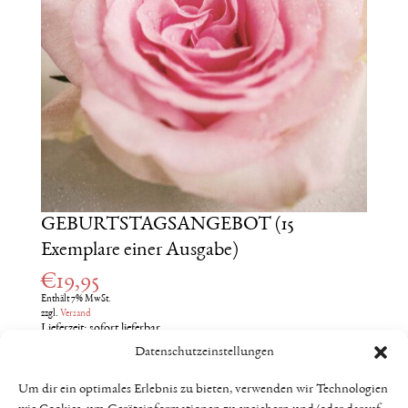
GEBURTSTAGSANGEBOT (15
Exemplare einer Ausgabe)
€
19,95
Enthält 7% MwSt.
zzgl.
Versand
Lieferzeit: sofort lieferbar
Datenschutzeinstellungen
Eine
Wunschausgabe
kann mitgeteilt werden. Wenn du
keine Angabe machst, entscheidet der Zufall.
Um dir ein optimales Erlebnis zu bieten, verwenden wir Technologien
Versand innerhalb von Deutschland inkl. – Versand nach Österreich