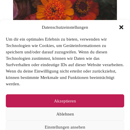
Datenschutzeinstellungen
SOMMER-PAKET (15
Um dir ein optimales Erlebnis zu bieten, verwenden wir
Technologien wie Cookies, um Geräteinformationen zu
Exemplare einer Ausgabe &
speichern und/oder darauf zuzugreifen. Wenn du diesen
Postkarten)
Technologien zustimmst, können wir Daten wie das
Surfverhalten oder eindeutige IDs auf dieser Website verarbeiten.
Wenn du deine Einwillligung nicht erteilst oder zurückziehst,
€
24,95
können bestimmte Merkmale und Funktionen beeinträchtigt
Enthält 7% MwSt.
werden.
zzgl.
Versand
Lieferzeit: sofort lieferbar
Akzeptieren
Ablehnen
Datenschutz
AGB
Impressum
Kontakt
Einstellungen ansehen