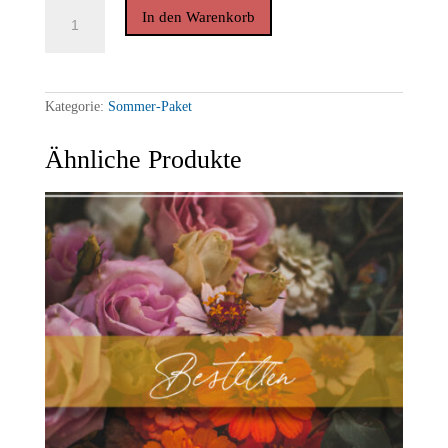
Paket
In den Warenkorb
"Sommerurlaub"
//
4
Mag.
für
24,95
Kategorie:
Sommer-Paket
Euro
Menge
Ähnliche Produkte