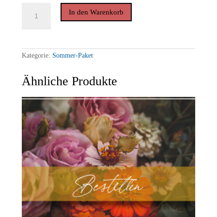
SOMMER-
In den Warenkorb
PAKET
(15
Exemplare
einer
Ausgabe
&
Kategorie:
Sommer-Paket
Postkarten)
Menge
Ähnliche Produkte