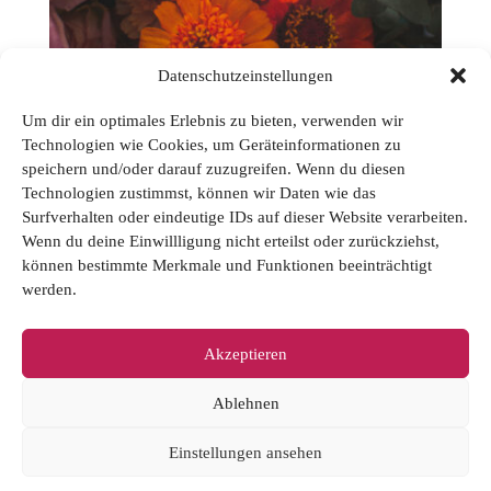
Datenschutzeinstellungen
Um dir ein optimales Erlebnis zu bieten, verwenden wir
Technologien wie Cookies, um Geräteinformationen zu
Paket „Sommerurlaub“ // 4 Mag.
speichern und/oder darauf zuzugreifen. Wenn du diesen
für 24,95 Euro
Technologien zustimmst, können wir Daten wie das
Surfverhalten oder eindeutige IDs auf dieser Website verarbeiten.
Wenn du deine Einwillligung nicht erteilst oder zurückziehst,
€
24,95
können bestimmte Merkmale und Funktionen beeinträchtigt
Enthält 7% MwSt.
werden.
zzgl.
Versand
Lieferzeit: sofort lieferbar
Akzeptieren
Ablehnen
Datenschutz
AGB
Impressum
Kontakt
Einstellungen ansehen
Vertrag widerrufen