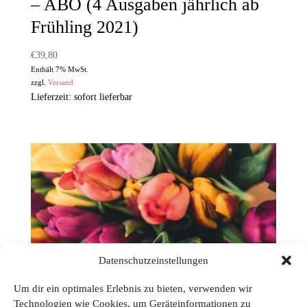
– ABO (4 Ausgaben jährlich ab
Frühling 2021)
€
39,80
Enthält 7% MwSt.
zzgl.
Versand
Lieferzeit: sofort lieferbar
Datenschutzeinstellungen
THE MOTHERING JOURNEY
Um dir ein optimales Erlebnis zu bieten, verwenden wir
Technologien wie Cookies, um Geräteinformationen zu