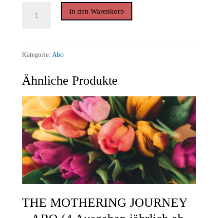
THE
In den Warenkorb
MOTHERING
JOURNEY
-
ABO
(4
Ausgaben
Kategorie:
Abo
jährlich
ab
Sommer
Ähnliche Produkte
2024)
Menge
THE MOTHERING JOURNEY