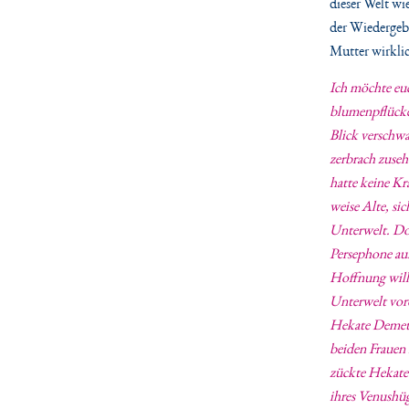
dieser Welt wi
der Wiedergebu
Mutter wirkli
I
ch möchte euc
blumenpflücken
Blick verschwa
zerbrach zuseh
hatte keine Kr
weise Alte, si
Unterwelt. Dor
Persephone au
Hoffnung willi
Unterwelt vor
Hekate Demeter
beiden Frauen i
zückte Hekate 
ihres Venushüg