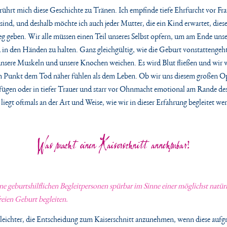
ührt mich diese Geschichte zu Tränen. Ich empfinde tiefe Ehrfurcht vor Fra
ind, und deshalb möchte ich auch jeder Mutter, die ein Kind erwartet, dies
g geben. Wir alle müssen einen Teil unseres Selbst opfern, um am Ende unse
 in den Händen zu halten. Ganz gleichgültig, wie die Geburt vonstattengeh
unsere Muskeln und unsere Knochen weichen. Es wird Blut fließen und wir 
n Punkt dem Tod näher fühlen als dem Leben. Ob wir uns diesem großen O
 fügen oder in tiefer Trauer und starr vor Ohnmacht emotional am Rande d
, liegt oftmals an der Art und Weise, wie wir in dieser Erfahrung begleitet we
Was macht einen Kaiserschnitt annehmbar?
e geburtshilflichen Begleitpersonen
spürbar im Sinne einer möglichst natür
reien Geburt begleiten.
n leichter, die Entscheidung zum Kaiserschnitt anzunehmen, wenn diese aufg