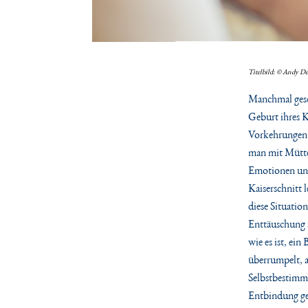
Titelbild: © Andy De
Manchmal gesch
Geburt ihres K
Vorkehrungen 
man mit Mütter
Emotionen und
Kaiserschnitt 
diese Situatio
Enttäuschung 
wie es ist, ei
überrumpelt, a
Selbstbestimmu
Entbindung get