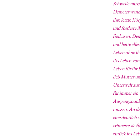
Schwelle musst
Demeter wandel
ihre letzte Kö
und forderte i
freilassen. De
und hatte alle
Leben ohne ihr
das Leben von 
Leben für ihr 
ließ Mutter un
Unterwelt zurü
für immer ein 
Ausgangspunkt 
müssen. An der
eine deutlich 
erinnerte sie 
zurück ins Leb