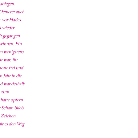
 ablegen.
e Demeter auch
ie vor Hades
l wieder
it gegangen
ewinnen. Ein
um wenigstens
t war, ihr
hone frei und
 Jahr in die
nd war deshalb
k zum
 hatte opfern
r Scham blieb
s Zeichen
mit es den Weg