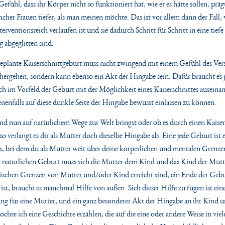
efühl, dass ihr Körper nicht so funktioniert hat, wie er es hätte sollen, präg
ncher Frauen tiefer, als man meinen möchte. Das ist vor allem dann der Fall,
erventionsreich verlaufen ist und sie dadurch Schritt für Schritt in eine tiefe
 abgeglitten sind.
eplante Kaiserschnittgeburt muss nicht zwingend mit einem Gefühl des Ver
ergehen, sondern kann ebenso ein Akt der Hingabe sein. Dafür braucht es 
sich im Vorfeld der Geburt mit der Möglichkeit eines Kaiserschnittes auseina
nenfalls auf diese dunkle Seite der Hingabe bewusst einlassen zu können.
d nun auf natürlichem Wege zur Welt bringst oder ob es durch einen Kaiser
so verlangt es dir als Mutter doch dieselbe Hingabe ab. Eine jede Geburt ist 
, bei dem du als Mutter weit über deine körperlichen und mentalen Grenze
er natürlichen Geburt muss sich die Mutter dem Kind und das Kind der Mutt
ischen Grenzen von Mutter und/oder Kind erreicht sind, ein Ende der Gebu
 ist, braucht es manchmal Hilfe von außen. Sich dieser Hilfe zu fügen ist ein
ng für eine Mutter, und ein ganz besonderer Akt der Hingabe an ihr Kind 
chte ich eine Geschichte erzählen, die auf die eine oder andere Weise in vie