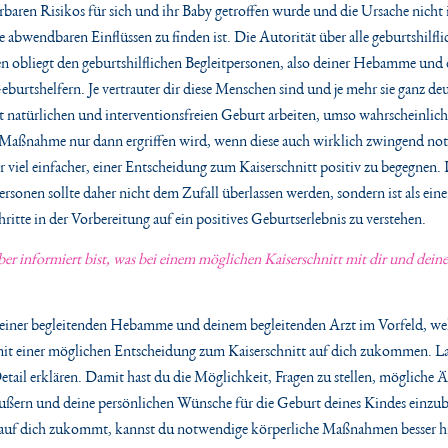
rbaren Risikos für sich und ihr Baby getroffen wurde und die Ursache nicht 
 abwendbaren Einflüssen zu finden ist. Die Autorität über alle geburtshilfl
n obliegt den geburtshilflichen Begleitpersonen, also deiner Hebamme und
burtshelfern. Je vertrauter dir diese Menschen sind und je mehr sie ganz de
t natürlichen und interventionsfreien Geburt arbeiten, umso wahrscheinlicher
 Maßnahme nur dann ergriffen wird, wenn diese auch wirklich zwingend not
hr viel einfacher, einer Entscheidung zum Kaiserschnitt positiv zu begegnen
personen sollte daher nicht dem Zufall überlassen werden, sondern ist als eine
hritte in der Vorbereitung auf ein positives Geburtserlebnis zu verstehen.
er informiert bist,
was bei einem möglichen Kaiserschnitt
mit dir und dei
deiner begleitenden Hebamme und deinem begleitenden Arzt im Vorfeld, we
t einer möglichen Entscheidung zum Kaiserschnitt auf dich zukommen. Las
tail erklären. Damit hast du die Möglichkeit, Fragen zu stellen, mögliche 
ußern und deine persönlichen Wünsche für die Geburt deines Kindes einzu
 auf dich zukommt, kannst du notwendige körperliche Maßnahmen besser 