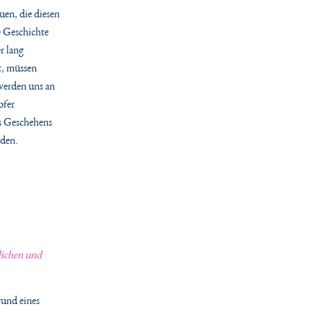
uen, die diesen
e Geschichte
r lang
t, müssen
werden uns an
pfer
es Geschehens
rden.
lichen
und
rund eines