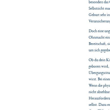
besonders das G
Selbstsicht ma
Geburt sehr int
Verunsicherung
Doch eine ung
Ohnmacht einh
Bereitschaft, 
um sich gegebe
Ob du dein Kin
geboren wird, 
Übergangsritus
wirst. Bei ein
Wenn die phys
nicht absehbar
Herausforderu
selbst.
Dazu mö