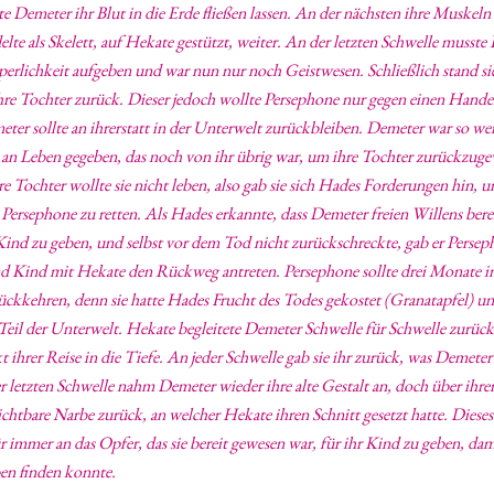
e Demeter ihr Blut in die Erde fließen lassen. An der nächsten ihre Muskeln
te als Skelett, auf Hekate gestützt, weiter. An der letzten Schwelle musst
rperlichkeit aufgeben und war nun nur noch Geistwesen. Schließlich stand s
hre Tochter zurück. Dieser jedoch wollte Persephone nur gegen einen Hande
meter sollte an ihrerstatt in der Unterwelt zurückbleiben. Demeter war so we
s an Leben gegeben, das noch von ihr übrig war, um ihre Tochter zurückzug
e Tochter wollte sie nicht leben, also gab sie sich Hades Forderungen hin, 
Persephone zu retten. Als Hades erkannte, dass Demeter freien Willens berei
Kind zu geben, und selbst vor dem Tod nicht zurückschreckte, gab er Persep
d Kind mit Hekate den Rückweg antreten. Persephone sollte drei Monate im
ckkehren, denn sie hatte Hades Frucht des Todes gekostet (Granatapfel) u
Teil der Unterwelt. Hekate begleitete Demeter Schwelle für Schwelle zurüc
ihrer Reise in die Tiefe. An jeder Schwelle gab sie ihr zurück, was Demeter
 letzten Schwelle nahm Demeter wieder ihre alte Gestalt an, doch über ihre
sichtbare Narbe zurück, an welcher Hekate ihren Schnitt gesetzt hatte. Diese
für immer an das Opfer, das sie bereit gewesen war, für ihr Kind zu geben, da
en finden konnte.