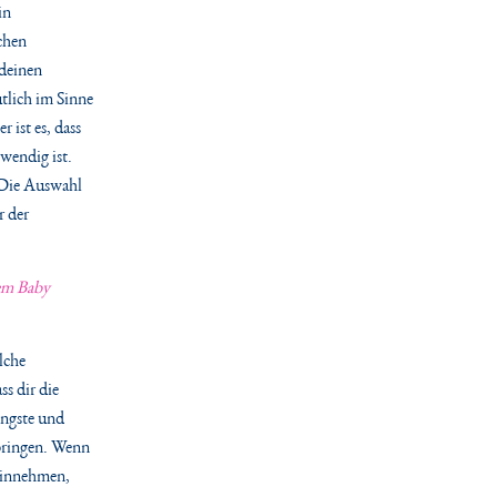
in
ichen
 deinen
utlich im Sinne
 ist es, dass
wendig ist.
. Die Auswahl
r der
nem Baby
lche
s dir die
Ängste und
bringen. Wenn
hinnehmen,