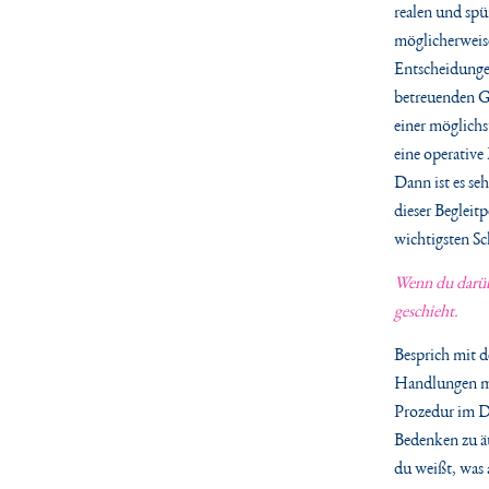
realen und spü
möglicherweise
Entscheidunge
betreuenden Ge
einer möglichs
eine operative
Dann ist es se
dieser Begleit
wichtigsten Sc
Wenn du darüb
geschieht.
Besprich mit 
Handlungen mi
Prozedur im De
Bedenken zu ä
du weißt, was