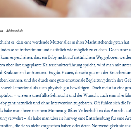
an – Adobestock.de
ieht es, dass eine werdende Mutter alles in ihrer Macht stehende getan hat
indes so selbstbestimmt und natürlich wie möglich zu erleben. Doch trotz a
kann es geschehen, dass ein Baby nicht auf natürlichem Weg geboren werd
n über ihre ungeplante Kaiserschnitterfahrung spricht, wird man mit unter
 Reaktionen konfrontiert. Es gibt Frauen, die sehr gut mit der Entscheidu
leben können, und die durch eine gute emotionale Begleitung durch ihre Geb
n sowohl emotional als auch physisch gut bewältigen. Doch meist ist eine gr
spürbar – wie eine unerfüllte Sehnsucht und der Wunsch, auch einmal erfah
n Baby ganz natürlich und ohne Intervention zu gebären. Oft fühlen sich die F
ls habe man ihnen in einem Moment größter Verletzlichkeit das Anrecht au
ng verwehrt – als habe man über sie hinweg eine Entscheidung für eine Art
roffen, die sie so nicht vorgesehen haben oder deren Notwendigkeit sie an