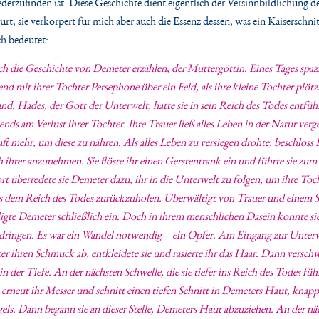
ederzufinden ist. Diese Geschichte dient eigentlich der Versinnbildlichung 
rt, sie verkörpert für mich aber auch die Essenz dessen, was ein Kaiserschnit
ch bedeutet:
h die Geschichte von Demeter erzählen, der Muttergöttin. Eines Tages spazi
d mit ihrer Tochter Persephone über ein Feld, als ihre kleine Tochter plötz
nd. Hades, der Gott der Unterwelt, hatte sie in sein Reich des Todes entfü
ends am Verlust ihrer Tochter. Ihre Trauer ließ alles Leben in der Natur verg
aft mehr, um diese zu nähren. Als alles Leben zu versiegen drohte, beschloss 
ch ihrer anzunehmen. Sie flöste ihr einen Gerstentrank ein und führte sie zum
t überredete sie Demeter dazu, ihr in die Unterwelt zu folgen, um ihre Toc
s dem Reich des Todes zurückzuholen. Überwältigt von Trauer und einem
gte Demeter schließlich ein. Doch in ihrem menschlichen Dasein konnte sie 
dringen. Es war ein Wandel notwendig – ein Opfer. Am Eingang zur Unter
 ihren Schmuck ab, entkleidete sie und rasierte ihr das Haar. Dann versch
n der Tiefe. An der nächsten Schwelle, die sie tiefer ins Reich des Todes führ
erneut ihr Messer und schnitt einen tiefen Schnitt in Demeters Haut, knap
els. Dann begann sie an dieser Stelle, Demeters Haut abzuziehen. An der nä