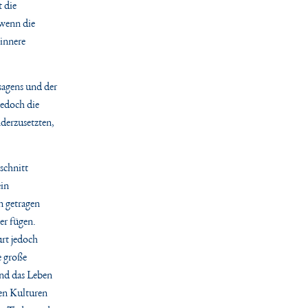
t die
 wenn die
 innere
sagens und der
jedoch die
nderzusetzten,
schnitt
ein
n getragen
er fügen.
rt jedoch
e große
und das Leben
len Kulturen