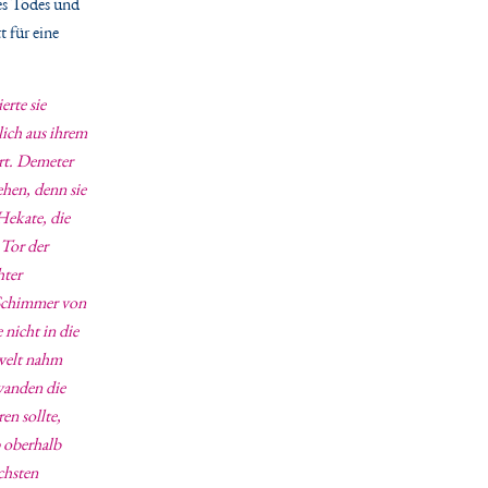
des Todes und
t für eine
erte sie
lich aus ihrem
hrt. Demeter
ehen, denn sie
Hekate, die
 Tor der
hter
 Schimmer von
nicht in die
welt nahm
wanden die
en sollte,
p oberhalb
chsten