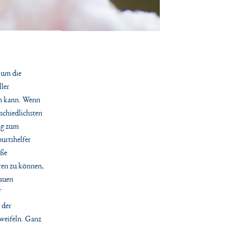
, um die
ller
en kann.
Wenn
schiedlichsten
ng zum
urtshelfer
oße
ren zu können,
rauen
f
 der
zweifeln. Ganz