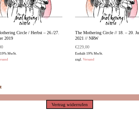
thering Circle / Herbst – 26./27.
The Mothering Circle // 18. – 20. Ju
er 2019
2021 // NRW
00
€
229,00
t 19% MwSt.
Enthält 19% MwSt.
rsand
zzgl.
Versand
t
Vertrag widerrufen