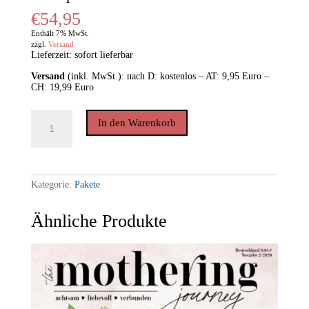
€
54,95
Enthält 7% MwSt.
zzgl.
Versand
Lieferzeit: sofort lieferbar
Versand
(inkl. MwSt.): nach D: kostenlos – AT: 9,95 Euro –
CH: 19,99 Euro
THE
In den Warenkorb
MOTHERING
JOURNEY
*
10
Exemplare
Menge
Kategorie:
Pakete
Ähnliche Produkte