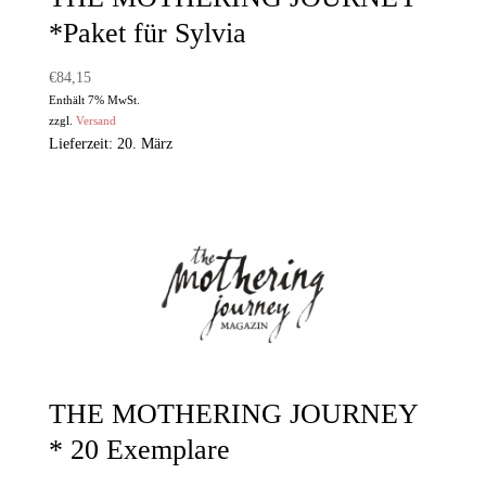
*Paket für Sylvia
€
84,15
Enthält 7% MwSt.
zzgl.
Versand
Lieferzeit: 20. März
THE MOTHERING JOURNEY
* 20 Exemplare