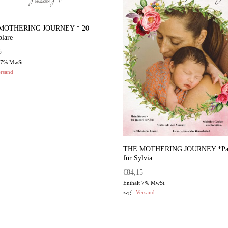
MOTHERING JOURNEY * 20
lare
5
t 7% MwSt.
rsand
THE MOTHERING JOURNEY *Pa
für Sylvia
€
84,15
Enthält 7% MwSt.
zzgl.
Versand