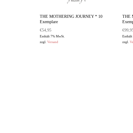
THE MOTHERING JOURNEY * 10
THE 
Exemplare
Exemp
€
54,95
€
99,9
Enthält 7% MwSt.
Enthäl
zzgl.
Versand
zzgl.
Ve