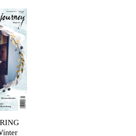
RING
inter