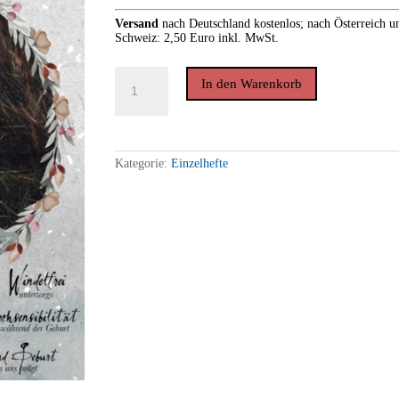
Versand
nach
Deutschland kostenlos; nach Österreich un
Schweiz: 2,50 Euro inkl. MwSt.
THE
In den Warenkorb
MOTHERING
JOURNEY
*Winter
2017
(Einzelheft)
Menge
Kategorie:
Einzelhefte