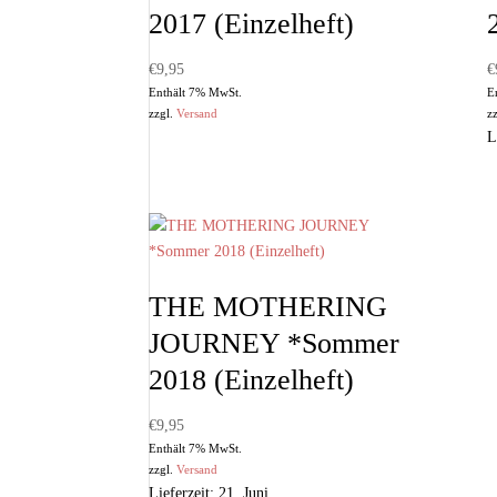
2017 (Einzelheft)
€
9,95
€
Enthält 7% MwSt.
E
zzgl.
Versand
z
L
THE MOTHERING
JOURNEY *Sommer
2018 (Einzelheft)
€
9,95
Enthält 7% MwSt.
zzgl.
Versand
Lieferzeit: 21. Juni