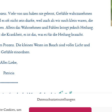
ozess. Viele von uns haben nie gelernt, Gefühle wahrzunehmen
s oft nicht sein durfte, weil auch als wir noch klein waren, die
ten. Allein das Wahrnehmen und Fühlen bringt jedoch Heilung.
t die Krankheit, es ist das, was es für die Heilung braucht.
m Prozess. Die kleinen Wesen im Bauch sind voller Licht und
ne Gefühle einordnen.
Alles Liebe,
Patricia
***************
Print-Magazin
le einer (werdenden) Mama findest du im
.
Datenschutzeinstellungen
wie Cookies, um