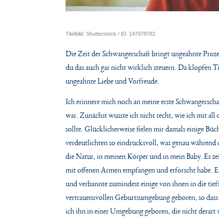
Titelbild: Shutterstock / ID: 147978782
Die Zeit der Schwangerschaft bringt ungeahnte Prozes
du das auch gar nicht wirklich steuern. Da klopfen T
ungeahnte Liebe und Vorfreude.
Ich erinnere mich noch an meine erste Schwangerschaf
war. Zunächst wusste ich nicht recht, wie ich mit al
sollte. Glücklicherweise fielen mir damals einige Bü
verdeutlichten so eindrucksvoll, was genau während 
die Natur, in meinen Körper und in mein Baby. Es zei
mit offenen Armen empfangen und erforscht habe. Es w
und verbannte zumindest einige von ihnen in die tie
vertrauensvollen Geburtsumgebung geboren, so dass di
ich ihn in einer Umgebung geboren, die nicht derart