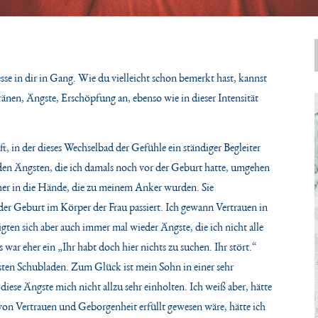
se in dir in Gang. Wie du vielleicht schon bemerkt hast, kannst
ränen, Ängste, Erschöpfung an, ebenso wie in dieser Intensität
t, in der dieses Wechselbad der Gefühle ein ständiger Begleiter
l den Ängsten, die ich damals noch vor der Geburt hatte, umgehen
cher in die Hände, die zu meinem Anker wurden. Sie
der Geburt im Körper der Frau passiert. Ich gewann Vertrauen in
gten sich aber auch immer mal wieder Ängste, die ich nicht alle
ar eher ein „Ihr habt doch hier nichts zu suchen. Ihr stört.“
fsten Schubladen. Zum Glück ist mein Sohn in einer sehr
ese Ängste mich nicht allzu sehr einholten. Ich weiß aber, hätte
 von Vertrauen und Geborgenheit erfüllt gewesen wäre, hätte ich