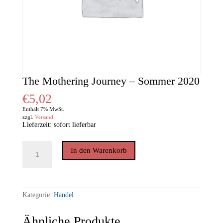
The Mothering Journey – Sommer 2020
€
5,02
Enthält 7% MwSt.
zzgl.
Versand
Lieferzeit: sofort lieferbar
The
In den Warenkorb
Mothering
Journey
-
Sommer
2020
Menge
Kategorie:
Handel
Ähnliche Produkte